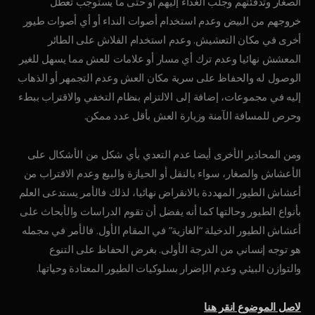
الصغار وتدفئتهم وجلب الغذاء إليهم أو حتى ما يستوجب تعطل
خروجهم من البيض وعدم استخدام أصوات النداء أو أي أصوات طيور
أخرى في مكان التعشيش. وعدم استخدام الفلاش على الطائر
المعشش نهائيا وعدم ترك أي مسار أو علامات للعش مما يسهل للغير
الوصول له والحفاظ على سرية مكان العش وعدم التجمهر أو الذهاب
إليه في مجموعات، إضافة إلى الالتزام بنظام التخفي والاقتراب ببطء
وحرص للمسافة الآمنة وزيارة العش بأقل عدد ممكن.
ومن المحاذير الأخرى أيضا عدم التعدي بأي شكل من الأشكال على
الأعشاش والصغار، سواء بالنقل أو الحيازة والبيع وعدم الاقتراب من
أعشاش الطيور المهددة بالانقراض نهائيا، لذلك فالأمر يستدعى العلم
بأنواع الطيور وحالتها كما أنه يفضل أن تقوم الدراسات والأبحاث على
أعشاش الطيور الدخيلة “الغازية” في المقام الأول. فالأمر في مجمله
هو توجه إنساني من الدرجة الأولى. بغرض الحفاظ على التنوع
والتوازن البيئي وعدم الإضرار بسلوكيات الطيور المعتادة وحياتها.
لاصل الموضوع انقر هنا