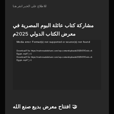
للاطلاع على الخبر انقر هنا
مشاركة كتاب عائلة البوم المصرية في
معرض الكتاب الدولي 2025م
Video
Media error: Format(s) not supported or source(s) not found
Player
Download File: https://mahmoudelshami.com/wp-content/uploads/2025/07/Owls-of-
Egypt-.mp4?_=1
Download File: https://mahmoudelshami.com/wp-content/uploads/2025/07/Owls-of-
Egypt-.mp4?_=1
افتتاح معرض بديع صنع الله 🤝