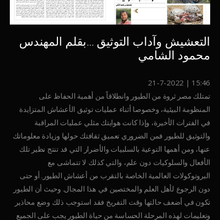
التعشيش وآداب التوثيق …بقلم المهندس
محمود الشامي
21-7-2022
|
15:46
تمتلك مصر ثروة من الطيور وانطلاقاً من أهمية الحفاظ على
المنظومة البيئية، وخصوصا أثناء عمليات توثيق الأعشاش المتزايدة
في الفترات الأخيرة، وإذا كانت هوايتك مثلي عمليات المراقبة
والتوثيق للطيور فمن الضروري تعميق ثقافتك حولها وزيادة معلوماتك
عنها، ومن أهمها التوعية بالسلبيات والأضرار التي قد تنتج نظير تلك
الأفعال والسلوكيات دون علم، والتي كذلك لا تتماشى مع
البروتوكولات العالمية الخاصة بالتقرب من أعشاش الطيور. أو حتى
دون الرجوع لأهل العلم والمختصين في هذا المجال. وحيث أن الطيور
تكون في أضعف حالتها وقت التفريخ فقد استوجب ذلك وضع محاذير
وتعليمات لهذه المرحلة الحساسة من حياة الطيور يجب على الجميع