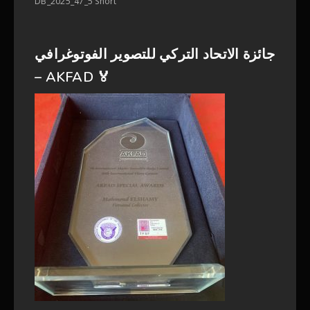
DB_2025_47_5 Short
جائزة الاتحاد التركي للتصوير الفوتوغرافي
– AKFAD 🏅