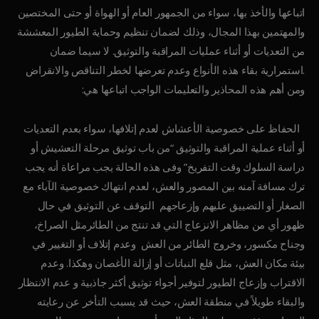
اتباعها والأخذ بها، سواء من الجمهور العام أو الهواة أو حتى المختصين
والمهتمين بهذا المجال، وذلك لضمان تنظيم وحماية الطيور المعششة
من التعديات أو أثناء عمليات المراقبة والتوثيق. لا سيما ضمان
استمرارية بقاء هذه الأنواع وعدم تعرضها لخطر التناقص والانقراض.
ومن أهم هذه المحاذير والتعليمات الواجب اتباعها هي:
الحفاظ على خصوصية الأعشاش لعدم إتلافها، سواء بعدم التعديات
أو أثناء عملية المراقبة والتوثيق “من باب توثيق مرحلة التعشيش أو
دراسة السلوك وقت التفريخ” وفى هذه الحالة يجب مراعاة أنه يجب
ترك مسافة آمنه بين المصور والعش، لعدم انتهاك خصوصية الآباء مع
الصغار أو التضييق عليهم وإزعاجهم التوقف عن التوثيق في حال
ظهور أي من مظاهر الانزعاج التي قد تنتج من الطائرمثل الصراخ،
وجناح مكسور، وخروج الطائر من العش وعدم إتلاف أو التغيير في
بيئة مكان العش، مثل قلع النباتات أو إزالة الأغصان وهكذا. وعدم
الاقتراب وإزعاج الطيور لتوفير أجواء توثيق أكثر جاذبية و عدم الانتظار
والبقاء طويلاً في منطقة العش، حيث قد يسبب التأخر عن رعايته